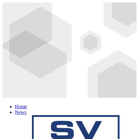
Home
News