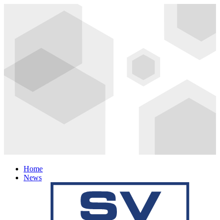
Home
News